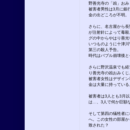
野善光寺の「凶」おみ
被害者男性は3月に銀
金の出どころが不明。
さらに、名古屋から長
が注射針によって毒殺
グの中からやはり善光
いつものように十津川
第三の殺人予告。
時代はバブル崩壊後と
さらに野沢温泉でも経
り善光寺の凶おみくじ
被害者女性はデザイン
金は大量に持っている
被害者は3人とも3月
は…、3人で何か巨額
そして第四の犠牲者に
へ。この女性の部屋か
致された？