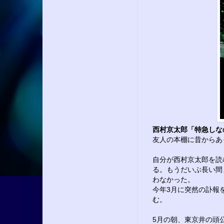
西村京太郎「特急しなの
友人の本棚に昔からあ
自分が西村京太郎を読
る。もうだいぶ長い間
わなかった。
今年3月に突然の訃報
む。
5月の朝、東京井の頭