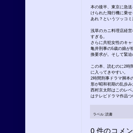
本の後半、東京に急送
けられた飛行機に乗せ
あれ？というツッコミ
浅草のカニ料理店経営
すぎる。
さらに共犯女性のキャ
亀井刑事の5歳の娘が
換要求が。そして緊迫
この本、読むのに2時
に入ってきやすい。
2時間刑事ドラマ脚本
形が昭和初期の乱歩み
西村京太郎はこのレベ
はテレビドラマ作品つ
ラベル:
読書
0 件のコメン